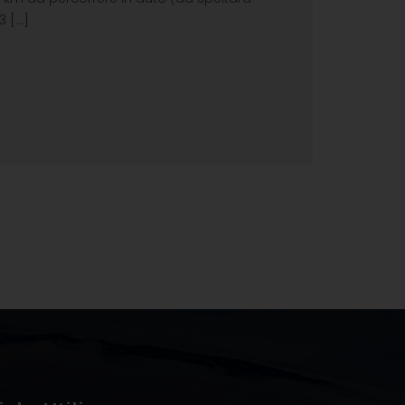
[...]