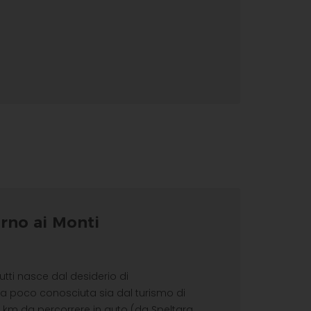
orno ai Monti
rutti nasce dal desiderio di
ora poco conosciuta sia dal turismo di
8,2 km da percorrere in auto (da Speltara