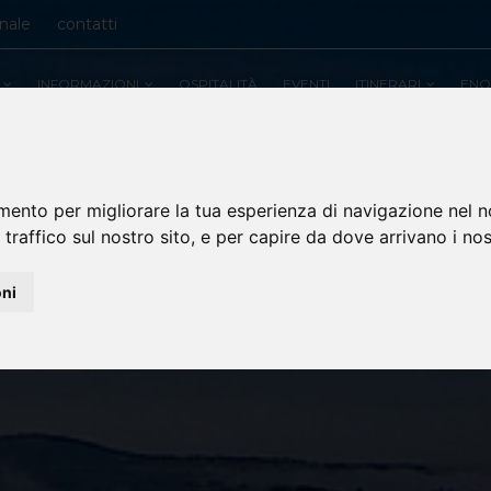
onale
contatti
INFORMAZIONI
OSPITALITÀ
EVENTI
ITINERARI
ENO
mento per migliorare la tua esperienza di navigazione nel n
 traffico sul nostro sito, e per capire da dove arrivano i nost
oni
CULTURALI
HOME
ITINERARI
CULTURALI