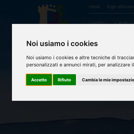
news
logo istituzi
I CASTELLI
IL BORGO
Noi usiamo i cookies
Noi usiamo i cookies e altre tecniche di traccia
personalizzati e annunci mirati, per analizzare il
Accetto
Rifiuto
Cambia le mie impostazi