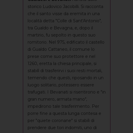
storico Ludovico Jacobilli. Si racconta
che il santo visse da eremita in una
località detta "Colle di Sant'Antonio",
tra Gualdo e Bevagna, e, dopo il
martirio, fu sepolto in questo suo
romitorio. Nel 975, edificato il castello
di Gualdo Cattaneo, il comune lo
prese come suo protettore e nel
1260, eretta la chiesa principale, si
stabilì di trasferirvi i suoi resti mortali,
temendo che questi, riposando in un
luogo solitario, potessero essere
trafugati. I Bevanati si risentirono e "in
gran numero, armata mano",
impedirono tale trasferimento. Per
porre fine a questa lunga contesa e
per "quiete coronane" si stabilì di
prendere due tori indomiti, uno di