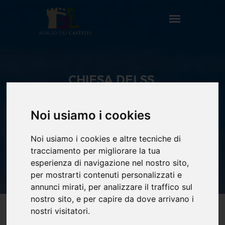
CHIESA DEI SS.
ANTONIO E ANTONINO
HOME
IL BORGO
Noi usiamo i cookies
MONUMENTI
CHIESA DEI SS. ANTONIO E
Noi usiamo i cookies e altre tecniche di
ANTONINO
tracciamento per migliorare la tua
esperienza di navigazione nel nostro sito,
per mostrarti contenuti personalizzati e
annunci mirati, per analizzare il traffico sul
nostro sito, e per capire da dove arrivano i
nostri visitatori.