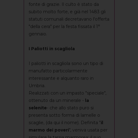
fonte di grazie. Il culto è stato da
subito molto forte, e già nel 1483 gli
statuti comunali decretavano l'offerta
"della cera" per la festa fissata il 1°
gennaio.
I Paliotti in scagliola
I paliotti in scagliola sono un tipo di
manufatto particolarmente
interessante e alquanto raro in
Umbria.
Realizzati con un impasto "speciale",
ottenuto da un minerale -
la
selenite
- che allo stato puro si
presenta sotto forma di lamelle o
scaglie, (da qui il nome). Definita "
il
marmo dei poveri
", veniva usata per
simulare la tarsia marmorea: il suo