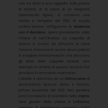
con tre altari e una cappella. Sulla parete
di sinistra, al di sopra di un elegante
tabernacolo ligneo, si conserva una
tavola e tempera del 1350 di scuola
umbro-senese, raffigurante la
Madonna
con il Bambino
, opera proveniente dalla
Chiesa di Sant'Andrea. La cappella di
sinistra è ornata da affreschi di Ferra
Tenzoni; interessanti anche alcuni paliotti
in scagliola settecenteschi che decorano
gli altari delle cappelle laterali, raro
esempio in Umbria di questa tecnica che
simulava il commesso marmoreo.
L'abside è arricchita da un'
Ultima cena
di
Ascensidonio Spacca, detto il Fantino,
pittore bevanate del ‘600. Non perdete
però l'occasione di scendere nella
cripta
,
vero gioiello della chiesa e bellissimo
esempio di architettura romanica; tutta